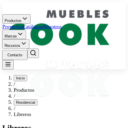
Productos
Proyectos
Catálogos
Nosotros
Marcas
Recursos
Contacto
Inicio
/
Productos
/
Residencial
/
Libreros