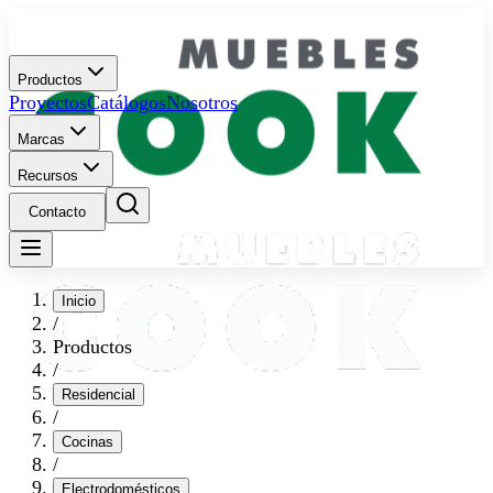
Productos
Proyectos
Catálogos
Nosotros
Marcas
Recursos
Contacto
Inicio
/
Productos
/
Residencial
/
Cocinas
/
Electrodomésticos