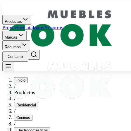
Productos
Proyectos
Catálogos
Nosotros
Marcas
Recursos
Contacto
Inicio
/
Productos
/
Residencial
/
Cocinas
/
Electrodomésticos