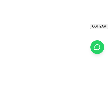
COTIZAR
ertad en la cocina, con una limpieza fácil y una estructura
ciso de la potencia mediante mandos, para un control más
durabilidad y resistencia a la deformación, soportando
o fundido, símbolo de eficiencia y durabilidad en el tiempo.