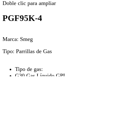
Doble clic para ampliar
PGF95K-4
Marca:
Smeg
Tipo:
Parrillas de Gas
Tipo de gas:
G30 Gas Líquido GPL
Sistema de válvulas de seguridad:
Sí
Conexión automática:
Sí
La placa de gas de acero inoxidable de 90 cm combina funcio
duradera. Control constante de la fuente de calor y ajuste f
preciso del nivel de cocción. Máxima resistencia incluso a al
choques térmicos sin sufrir daños. Sólida y resistente, fácil