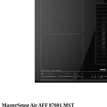
MasterSense Air AFF 87601 MST