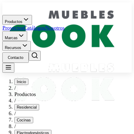
Productos
Proyectos
Catálogos
Nosotros
Marcas
Recursos
Contacto
Inicio
/
Productos
/
Residencial
/
Cocinas
/
Electrodomésticos