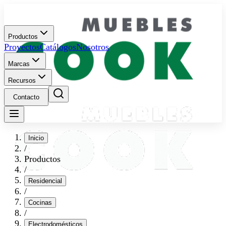
Productos
Proyectos
Catálogos
Nosotros
Marcas
Recursos
Contacto
Inicio
/
Productos
/
Residencial
/
Cocinas
/
Electrodomésticos