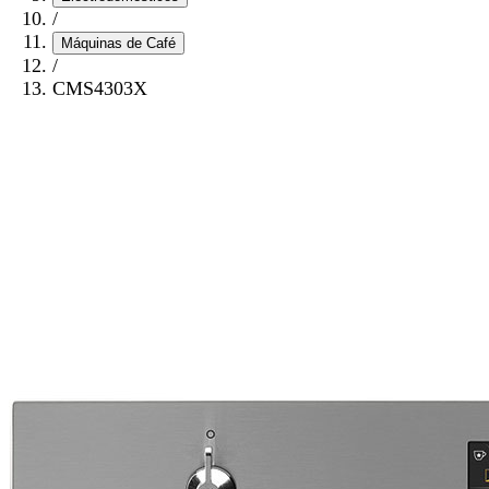
/
Máquinas de Café
/
CMS4303X