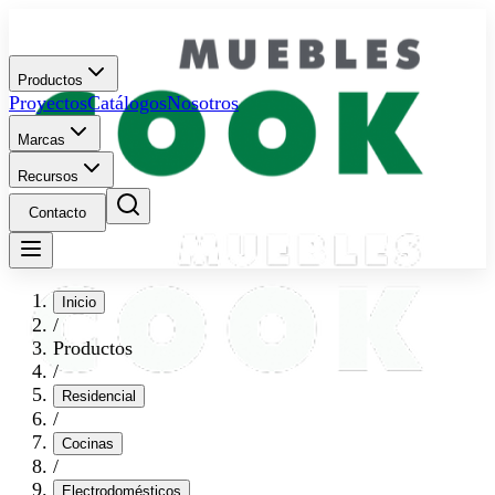
Productos
Proyectos
Catálogos
Nosotros
Marcas
Recursos
Contacto
Inicio
/
Productos
/
Residencial
/
Cocinas
/
Electrodomésticos