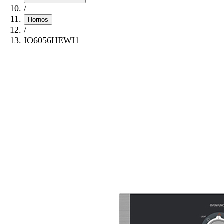
/
Hornos
/
IO6056HEWI1