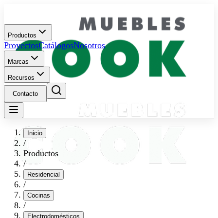
Productos
Proyectos
Catálogos
Nosotros
Marcas
Recursos
Contacto
Inicio
/
Productos
/
Residencial
/
Cocinas
/
Electrodomésticos