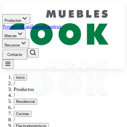
Productos
Proyectos
Catálogos
Nosotros
Marcas
Recursos
Contacto
Inicio
/
Productos
/
Residencial
/
Cocinas
/
Electrodomésticos