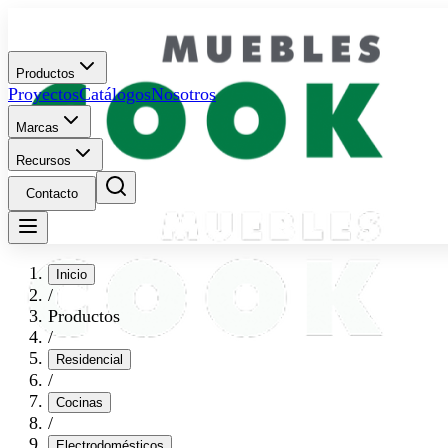
Productos
Proyectos
Catálogos
Nosotros
Marcas
Recursos
Contacto
Inicio
/
Productos
/
Residencial
/
Cocinas
/
Electrodomésticos