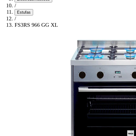
/
Estufas
/
FS3RS 966 GG XL