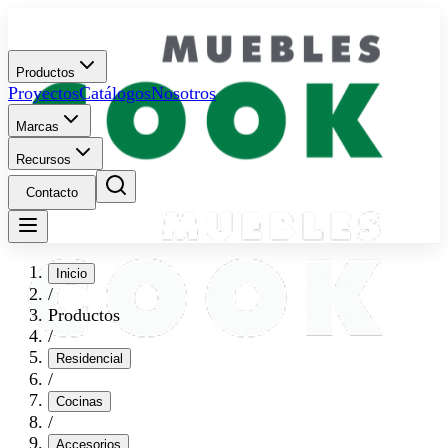
Productos
Proyectos
Catálogos
Nosotros
Marcas
Recursos
Contacto
Inicio
/
Productos
/
Residencial
/
Cocinas
/
Accesorios