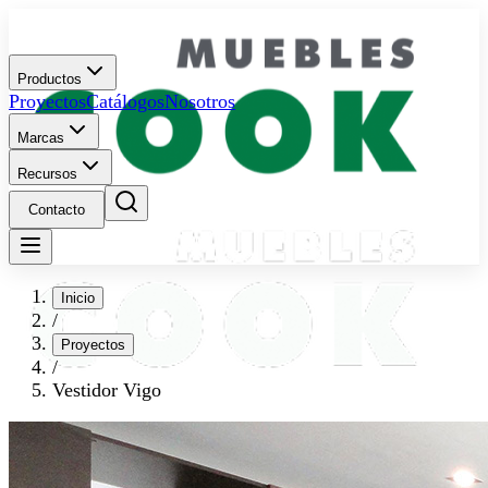
Productos
Proyectos
Catálogos
Nosotros
Marcas
Recursos
Contacto
Inicio
/
Proyectos
/
Vestidor Vigo