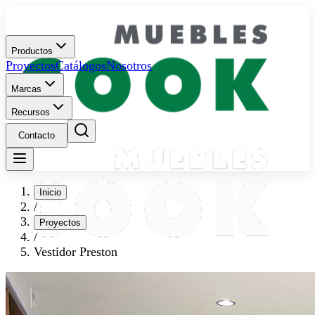
Productos
Proyectos
Catálogos
Nosotros
Marcas
Recursos
Contacto
Inicio
/
Proyectos
/
Vestidor Preston