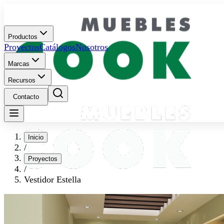
Productos
Proyectos
Catálogos
Nosotros
Marcas
Recursos
Contacto
Inicio
/
Proyectos
/
Vestidor Estella