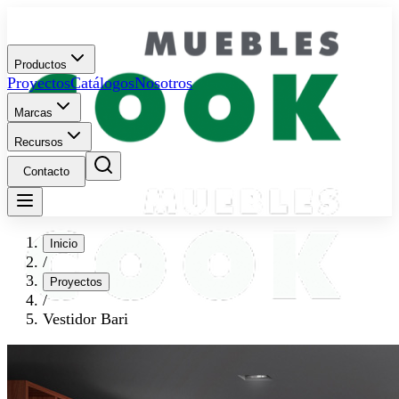
Productos
Proyectos
Catálogos
Nosotros
Marcas
Recursos
Contacto
Inicio
/
Proyectos
/
Vestidor Bari