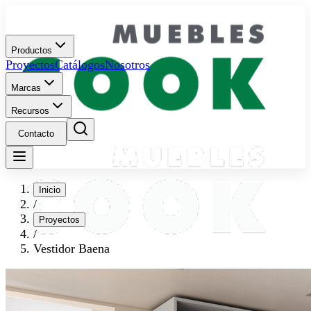
Productos
Proyectos
Catálogos
Nosotros
Marcas
Recursos
Contacto
Inicio
/
Proyectos
/
Vestidor Baena