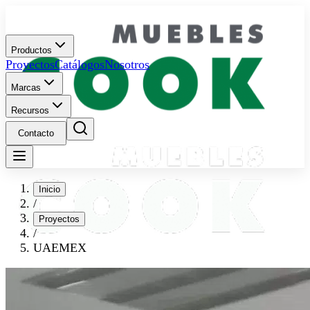
Productos
Proyectos
Catálogos
Nosotros
Marcas
Recursos
Contacto
Inicio
/
Proyectos
/
UAEMEX