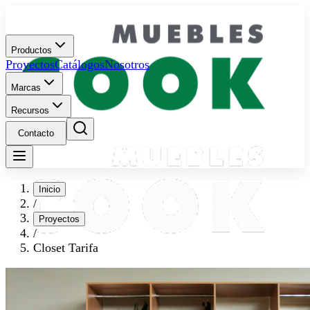
Productos
Proyectos
Catálogos
Nosotros
Marcas
Recursos
Contacto
Inicio
/
Proyectos
/
Closet Tarifa