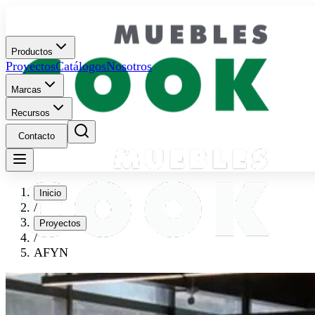
Productos
Proyectos
Catálogos
Nosotros
Marcas
Recursos
Contacto
Inicio
/
Proyectos
/
AFYN