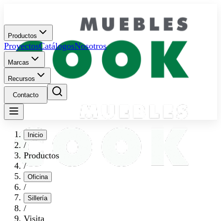
Productos
Proyectos
Catálogos
Nosotros
Marcas
Recursos
Contacto
Inicio
/
Productos
/
Oficina
/
Sillería
/
Visita