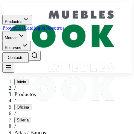
Productos
Proyectos
Catálogos
Nosotros
Marcas
Recursos
Contacto
Inicio
/
Productos
/
Oficina
/
Sillería
/
Altas / Bancos