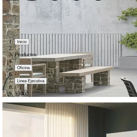
Inicio
/
Productos
/
Oficina
/
Linea Ejecutiva
/
13000