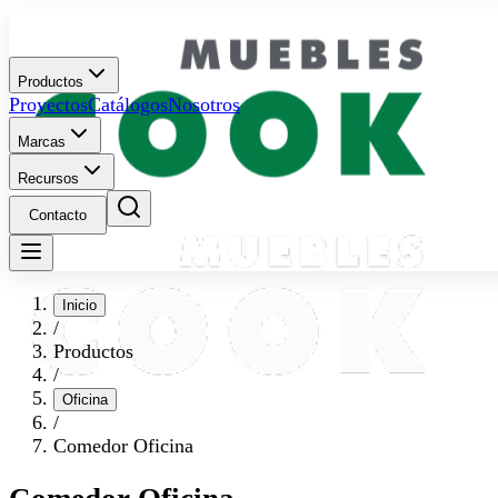
Productos
Proyectos
Catálogos
Nosotros
Marcas
Recursos
Contacto
Inicio
/
Productos
/
Oficina
/
Comedor Oficina