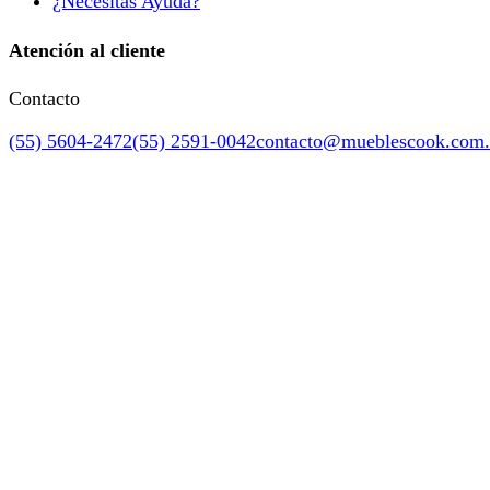
¿Necesitas Ayuda?
Atención al cliente
Contacto
(55) 5604-2472
(55) 2591-0042
contacto@mueblescook.com