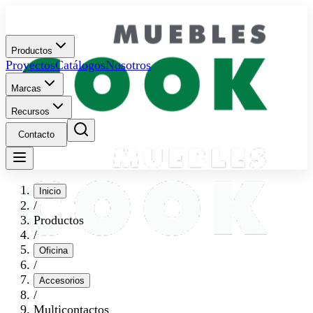
Productos
Proyectos
Catálogos
Nosotros
Marcas
Recursos
Contacto
Inicio
/
Productos
/
Oficina
/
Accesorios
/
Multicontactos